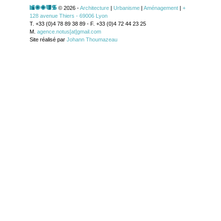
© 2026 -
Architecture
|
Urbanisme
|
Aménagement
|
+
128 avenue Thiers - 69006 Lyon
T. +33 (0)4 78 89 38 89 - F. +33 (0)4 72 44 23 25
M.
agence.notus[at]gmail.com
Site réalisé par
Johann Thoumazeau