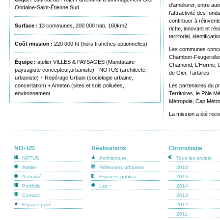
d’améliorer, entre aut
Ondaine-Saint-Étienne Sud
l’attractivité des fond
contribuer à réinventer
Surface :
13 communes, 200 000 hab, 160km2
riche, innovant et rés
territorial, identificat
Coût mission :
220 000 ht (hors tranches optionnelles)
Les communes concer
Chambon-Feugerolles,
Équipe :
atelier VILLES & PAYSAGES (Mandataire-
Chamond, L'Horme, La
paysagiste concepteur,urbaniste) - NOTUS (architecte,
de Gier, Tartares.
urbaniste) + Repérage Urbain (sociologie urbaine,
concertation) + Ameten (sites et sols polluées,
Les partenaires du pr
environnement
Territoires, le Pôle M
Métropole, Cap Métr
La mission a été reco
NO+US
Réalisations
Chronologie
NOTUS
Architecture
Tous les projets
Atelier
Réflexions urbaines
2016
Actualité
Espaces publics
2015
Portfolio
Les +
2014
Contact
2013
Espace privé
2012
2011