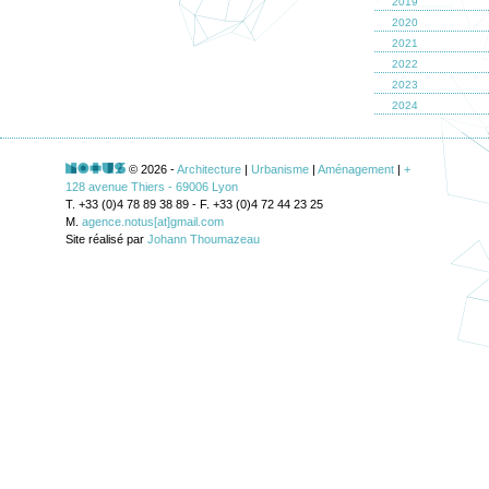
2019
2020
2021
2022
2023
2024
© 2026 -
Architecture
|
Urbanisme
|
Aménagement
|
+
128 avenue Thiers - 69006 Lyon
T. +33 (0)4 78 89 38 89 - F. +33 (0)4 72 44 23 25
M.
agence.notus[at]gmail.com
Site réalisé par
Johann Thoumazeau